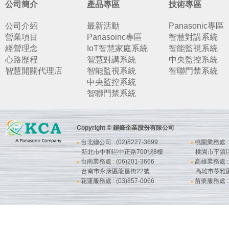
公司簡介
產品專區
技術專區
公司介紹
最新活動
Panasonic專區
營業項目
Panasoinc專區
智慧對講系統
經營理念
IoT智慧家庭系統
智能監視系統
心路歷程
智慧對講系統
中央監控系統
智慧開關代理店
智能監視系統
智聯門禁系統
中央監控系統
智聯門禁系統
Copyright © 鎧鋒企業股份有限公司
台北總公司 : (02)8227-3699
桃園業務處 : (
●
●
新北市中和區中正路700號8樓
桃園市平鎮
台南業務處 : (06)201-3666
高雄業務處 : (
●
●
台南市永康區龍昌街22號
高雄市苓雅
花蓮服務處 : (03)857-0066
苗栗服務處 : (
●
●