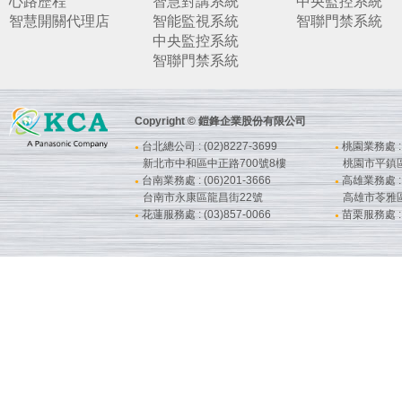
心路歷程
智慧對講系統
中央監控系統
智慧開關代理店
智能監視系統
智聯門禁系統
中央監控系統
智聯門禁系統
Copyright © 鎧鋒企業股份有限公司
台北總公司 : (02)8227-3699
桃園業務處 : (
●
●
新北市中和區中正路700號8樓
桃園市平鎮
台南業務處 : (06)201-3666
高雄業務處 : (
●
●
台南市永康區龍昌街22號
高雄市苓雅
花蓮服務處 : (03)857-0066
苗栗服務處 : (
●
●