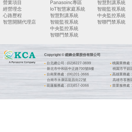
營業項目
Panasoinc專區
智慧對講系統
經營理念
IoT智慧家庭系統
智能監視系統
心路歷程
智慧對講系統
中央監控系統
智慧開關代理店
智能監視系統
智聯門禁系統
中央監控系統
智聯門禁系統
Copyright © 鎧鋒企業股份有限公司
台北總公司 : (02)8227-3699
桃園業務處 : (
●
●
新北市中和區中正路700號8樓
桃園市平鎮
台南業務處 : (06)201-3666
高雄業務處 : (
●
●
台南市永康區龍昌街22號
高雄市苓雅
花蓮服務處 : (03)857-0066
苗栗服務處 : (
●
●