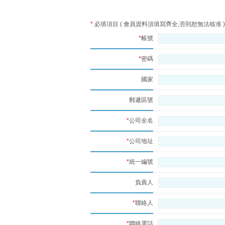
*
必填項目 ( 會員資料須填寫齊全,否則恕無法核准 )
*
帳號
*
密碼
國家
郵遞區號
*
公司全名
*
公司地址
*
統一編號
負責人
*
聯絡人
*
聯絡電話