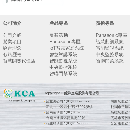
公司簡介
產品專區
技術專區
公司介紹
最新活動
Panasonic專區
營業項目
Panasoinc專區
智慧對講系統
經營理念
IoT智慧家庭系統
智能監視系統
心路歷程
智慧對講系統
中央監控系統
智慧開關代理店
智能監視系統
智聯門禁系統
中央監控系統
智聯門禁系統
Copyright © 鎧鋒企業股份有限公司
台北總公司 : (02)8227-3699
桃園業務處 : (
●
●
新北市中和區中正路700號8樓
桃園市平鎮
台南業務處 : (06)201-3666
高雄業務處 : (
●
●
台南市永康區龍昌街22號
高雄市苓雅
花蓮服務處 : (03)857-0066
苗栗服務處 : (
●
●