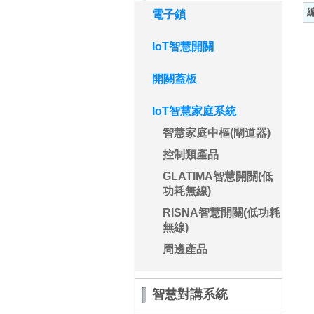
電子鎖
IoT智慧開關
開關蓋板
IoT智慧家庭系統
智慧家庭中樞(閘道器)
控制類產品
GLATIMA智慧開關(低
功耗無線)
RISNA智慧開關(低功耗
無線)
周邊產品
智慧對講系統