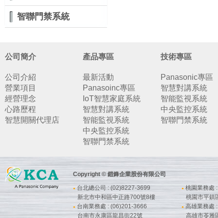
智聯門禁系統
公司簡介
產品專區
技術專區
公司介紹
最新活動
Panasonic專區
營業項目
Panasoinc專區
智慧對講系統
經營理念
IoT智慧家庭系統
智能監視系統
心路歷程
智慧對講系統
中央監控系統
智慧開關代理店
智能監視系統
智聯門禁系統
中央監控系統
智聯門禁系統
Copyright © 鎧鋒企業股份有限公司
台北總公司 : (02)8227-3699
桃園業務處 : (
●
●
新北市中和區中正路700號8樓
桃園市平鎮
台南業務處 : (06)201-3666
高雄業務處 : (
●
●
台南市永康區龍昌街22號
高雄市苓雅