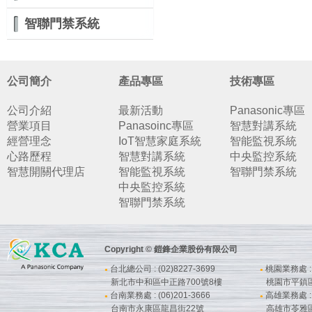
智聯門禁系統
公司簡介
產品專區
技術專區
公司介紹
最新活動
Panasonic專區
營業項目
Panasoinc專區
智慧對講系統
經營理念
IoT智慧家庭系統
智能監視系統
心路歷程
智慧對講系統
中央監控系統
智慧開關代理店
智能監視系統
智聯門禁系統
中央監控系統
智聯門禁系統
Copyright © 鎧鋒企業股份有限公司
台北總公司 : (02)8227-3699
桃園業務處 : (
●
●
新北市中和區中正路700號8樓
桃園市平鎮
台南業務處 : (06)201-3666
高雄業務處 : (
●
●
台南市永康區龍昌街22號
高雄市苓雅