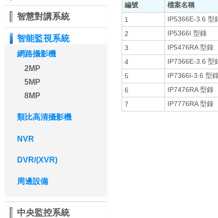
編號
檔案名稱
智慧對講系統
IP5366E-3.6 型
1
IP5366I 型錄
2
智能監視系統
IP5476RA 型錄
3
網路攝影機
IP7366E-3.6 型
4
2MP
IP7366I-3.6 型
5
5MP
IP7476RA 型錄
6
8MP
IP7776RA 型錄
7
類比高清攝影機
NVR
DVR/(XVR)
周邊設備
中央監控系統