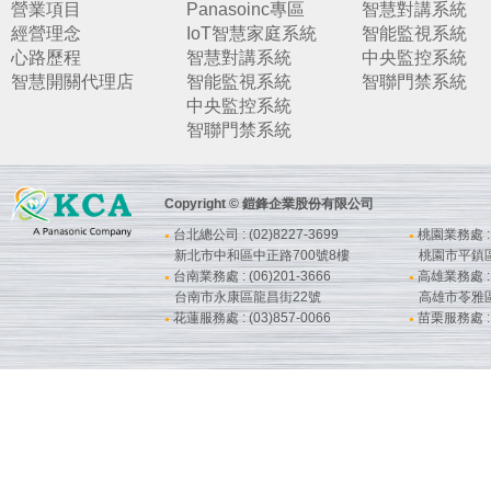
營業項目
Panasoinc專區
智慧對講系統
經營理念
IoT智慧家庭系統
智能監視系統
心路歷程
智慧對講系統
中央監控系統
智慧開關代理店
智能監視系統
智聯門禁系統
中央監控系統
智聯門禁系統
Copyright © 鎧鋒企業股份有限公司
台北總公司 : (02)8227-3699
桃園業務處 : (
●
●
新北市中和區中正路700號8樓
桃園市平鎮
台南業務處 : (06)201-3666
高雄業務處 : (
●
●
台南市永康區龍昌街22號
高雄市苓雅
花蓮服務處 : (03)857-0066
苗栗服務處 : (
●
●