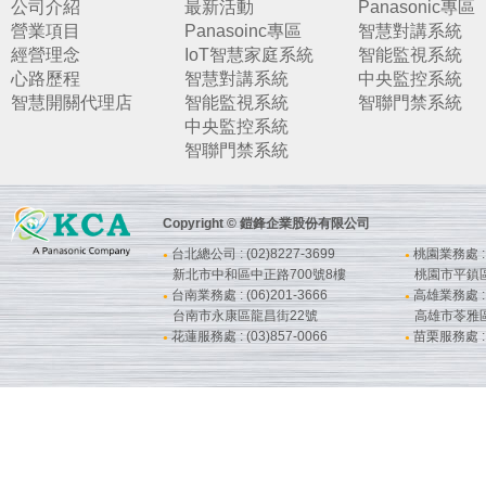
公司介紹
最新活動
Panasonic專區
營業項目
Panasoinc專區
智慧對講系統
經營理念
IoT智慧家庭系統
智能監視系統
心路歷程
智慧對講系統
中央監控系統
智慧開關代理店
智能監視系統
智聯門禁系統
中央監控系統
智聯門禁系統
Copyright © 鎧鋒企業股份有限公司
台北總公司 : (02)8227-3699
桃園業務處 : (
●
●
新北市中和區中正路700號8樓
桃園市平鎮
台南業務處 : (06)201-3666
高雄業務處 : (
●
●
台南市永康區龍昌街22號
高雄市苓雅
花蓮服務處 : (03)857-0066
苗栗服務處 : (
●
●