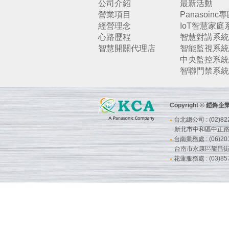
公司介紹
最新活動
營業項目
Panasoinc
經營理念
IoT智慧家庭
心路歷程
智慧對講系統
智慧開關代理店
智能監視系統
中央監控系統
智聯門禁系統
Copyright © 鎧
台北總公司 : (02)822
●
新北市中和區中正路7
台南業務處 : (06)201
●
台南市永康區龍昌街
花蓮服務處 : (03)857
●