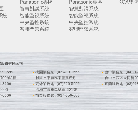
Panasonic專區
Panasonic專區
KCA學
專區
智慧對講系統
智慧對講系統
系統
智能監視系統
智能監視系統
中央監控系統
中央監控系統
智聯門禁系統
智聯門禁系統
鋒企業股份有限公司
7-3699
桃園業務處 : (03)419-1666
台中業務處 : (04)247
●
●
00號8樓
桃園市平鎮區東豐路8號
台中市西區大同街20
-3666
高雄業務處 : (07)226-5999
宜蘭服務處 : (03)968
●
●
22號
高雄市苓雅區樂善街21號
-0066
苗栗服務處 : (037)350-688
●