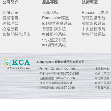
公司簡介
產品專區
技術專區
公司介紹
最新活動
Panasonic專區
營業項目
Panasoinc專區
智慧對講系統
經營理念
IoT智慧家庭系統
智能監視系統
心路歷程
智慧對講系統
中央監控系統
智慧開關代理店
智能監視系統
智聯門禁系統
中央監控系統
智聯門禁系統
Copyright © 鎧鋒企業股份有限公司
台北總公司 : (02)8227-3699
桃園業務處 : (
●
●
新北市中和區中正路700號8樓
桃園市平鎮
台南業務處 : (06)201-3666
高雄業務處 : (
●
●
台南市永康區龍昌街22號
高雄市苓雅
花蓮服務處 : (03)857-0066
苗栗服務處 : (
●
●