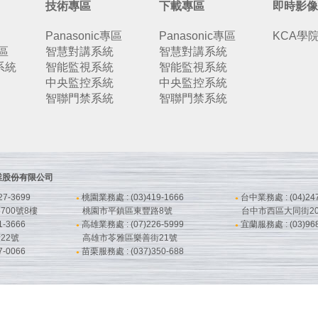
技術專區
下載專區
即時影像
Panasonic專區
Panasonic專區
KCA學
專區
智慧對講系統
智慧對講系統
系統
智能監視系統
智能監視系統
中央監控系統
中央監控系統
智聯門禁系統
智聯門禁系統
鋒企業股份有限公司
7-3699
桃園業務處 : (03)419-1666
台中業務處 : (04)247
●
●
00號8樓
桃園市平鎮區東豐路8號
台中市西區大同街20
-3666
高雄業務處 : (07)226-5999
宜蘭服務處 : (03)968
●
●
22號
高雄市苓雅區樂善街21號
-0066
苗栗服務處 : (037)350-688
●