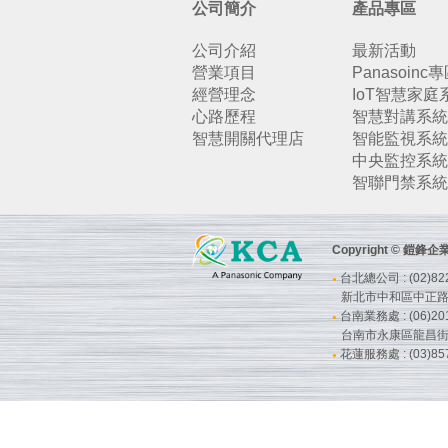
公司簡介
產品專區
公司介紹
最新活動
營業項目
Panasoinc
經營理念
IoT智慧家庭
心路歷程
智慧對講系統
智慧開關代理店
智能監視系統
中央監控系統
智聯門禁系統
Copyright © 鎧
台北總公司 : (02)822
●
新北市中和區中正路7
台南業務處 : (06)201
●
台南市永康區龍昌街
花蓮服務處 : (03)857
●