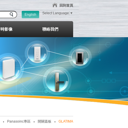
回到首頁
Select Language
▼
English
即時影像
聯絡我們
Panasoinc專區
開關蓋板
GLATIMA
●
●
●