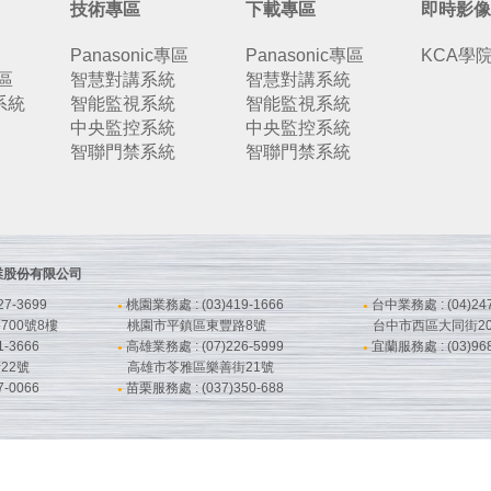
技術專區
下載專區
即時影像
Panasonic專區
Panasonic專區
KCA學
專區
智慧對講系統
智慧對講系統
系統
智能監視系統
智能監視系統
中央監控系統
中央監控系統
智聯門禁系統
智聯門禁系統
鋒企業股份有限公司
7-3699
桃園業務處 : (03)419-1666
台中業務處 : (04)247
●
●
00號8樓
桃園市平鎮區東豐路8號
台中市西區大同街20
-3666
高雄業務處 : (07)226-5999
宜蘭服務處 : (03)968
●
●
22號
高雄市苓雅區樂善街21號
-0066
苗栗服務處 : (037)350-688
●