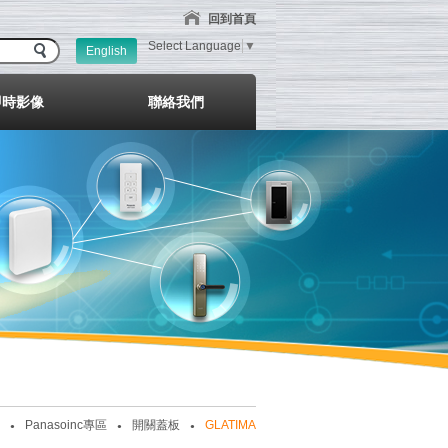
回到首頁
Select Language
▼
English
即時影像
聯絡我們
Panasoinc專區
開關蓋板
GLATIMA
●
●
●