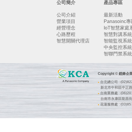
公司簡介
產品專區
公司介紹
最新活動
營業項目
Panasoinc
經營理念
IoT智慧家庭
心路歷程
智慧對講系統
智慧開關代理店
智能監視系統
中央監控系統
智聯門禁系統
Copyright © 鎧
台北總公司 : (02)822
●
新北市中和區中正路7
台南業務處 : (06)201
●
台南市永康區龍昌街
花蓮服務處 : (03)857
●