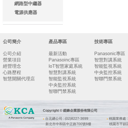
網路型中繼器
電源供應器
公司簡介
產品專區
技術專區
公司介紹
最新活動
Panasonic專區
營業項目
Panasoinc專區
智慧對講系統
經營理念
IoT智慧家庭系統
智能監視系統
心路歷程
智慧對講系統
中央監控系統
智慧開關代理店
智能監視系統
智聯門禁系統
中央監控系統
智聯門禁系統
Copyright © 鎧鋒企業股份有限公司
台北總公司 : (02)8227-3699
桃園業務處 : (
●
●
新北市中和區中正路700號8樓
桃園市平鎮