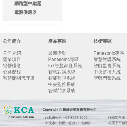
網路型中繼器
電源供應器
公司簡介
產品專區
技術專區
公司介紹
最新活動
Panasonic專區
營業項目
Panasoinc專區
智慧對講系統
經營理念
IoT智慧家庭系統
智能監視系統
心路歷程
智慧對講系統
中央監控系統
智慧開關代理店
智能監視系統
智聯門禁系統
中央監控系統
智聯門禁系統
Copyright © 鎧鋒企業股份有限公司
台北總公司 : (02)8227-3699
桃園業務處 : (
●
●
新北市中和區中正路700號8樓
桃園市平鎮