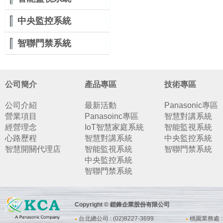
中央監控系統
智聯門禁系統
公司簡介
產品專區
技術專區
公司介紹
最新活動
Panasonic專區
營業項目
Panasoinc專區
智慧對講系統
經營理念
IoT智慧家庭系統
智能監視系統
心路歷程
智慧對講系統
中央監控系統
智慧開關代理店
智能監視系統
智聯門禁系統
中央監控系統
智聯門禁系統
Copyright © 鎧鋒企業股份有限公司
台北總公司 : (02)8227-3699
桃園業務處 : (
●
●