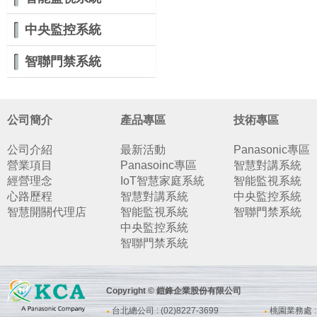
中央監控系統
智聯門禁系統
公司簡介
產品專區
技術專區
公司介紹
最新活動
Panasonic專區
營業項目
Panasoinc專區
智慧對講系統
經營理念
IoT智慧家庭系統
智能監視系統
心路歷程
智慧對講系統
中央監控系統
智慧開關代理店
智能監視系統
智聯門禁系統
中央監控系統
智聯門禁系統
Copyright © 鎧鋒企業股份有限公司
台北總公司 : (02)8227-3699
桃園業務處 : (
●
●