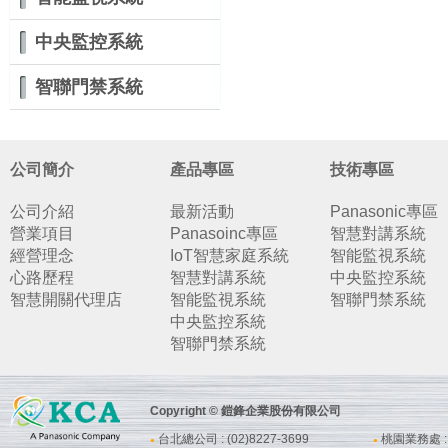
中央監控系統
智聯門禁系統
公司簡介
產品專區
技術專區
公司介紹
最新活動
Panasonic專區
營業項目
Panasoinc專區
智慧對講系統
經營理念
IoT智慧家庭系統
智能監視系統
心路歷程
智慧對講系統
中央監控系統
智慧開關代理店
智能監視系統
智聯門禁系統
中央監控系統
智聯門禁系統
Copyright © 鎧鋒企業股份有限公司
台北總公司 : (02)8227-3699
桃園業務處 : (
●
●