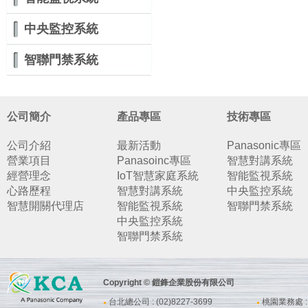
中央監控系統
智聯門禁系統
公司簡介
產品專區
技術專區
公司介紹
最新活動
Panasonic專區
營業項目
Panasoinc專區
智慧對講系統
經營理念
IoT智慧家庭系統
智能監視系統
心路歷程
智慧對講系統
中央監控系統
智慧開關代理店
智能監視系統
智聯門禁系統
中央監控系統
智聯門禁系統
Copyright © 鎧鋒企業股份有限公司
台北總公司 : (02)8227-3699
桃園業務處 : (
●
●