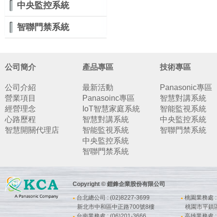
中央監控系統
智聯門禁系統
公司簡介
產品專區
技術專區
公司介紹
最新活動
Panasonic專區
營業項目
Panasoinc專區
智慧對講系統
經營理念
IoT智慧家庭系統
智能監視系統
心路歷程
智慧對講系統
中央監控系統
智慧開關代理店
智能監視系統
智聯門禁系統
中央監控系統
智聯門禁系統
Copyright © 鎧鋒企業股份有限公司
台北總公司 : (02)8227-3699
桃園業務處 : (
●
●
新北市中和區中正路700號8樓
桃園市平鎮
台南業務處 : (06)201-3666
高雄業務處 : (
●
●