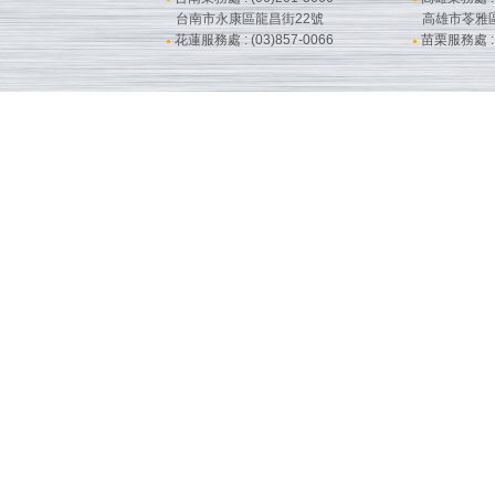
台南市永康區龍昌街22號
高雄市苓雅
花蓮服務處 : (03)857-0066
苗栗服務處 : (
●
●