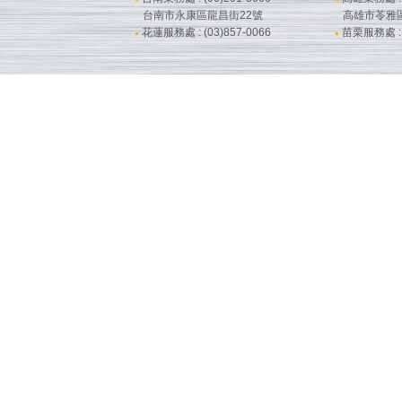
台南市永康區龍昌街22號
高雄市苓雅
花蓮服務處 : (03)857-0066
苗栗服務處 : (
●
●