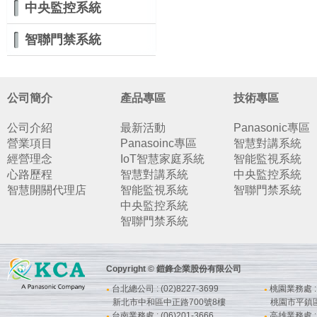
中央監控系統
智聯門禁系統
公司簡介
產品專區
技術專區
公司介紹
最新活動
Panasonic專區
營業項目
Panasoinc專區
智慧對講系統
經營理念
IoT智慧家庭系統
智能監視系統
心路歷程
智慧對講系統
中央監控系統
智慧開關代理店
智能監視系統
智聯門禁系統
中央監控系統
智聯門禁系統
Copyright © 鎧鋒企業股份有限公司
台北總公司 : (02)8227-3699
桃園業務處 : (
●
●
新北市中和區中正路700號8樓
桃園市平鎮
台南業務處 : (06)201-3666
高雄業務處 : (
●
●