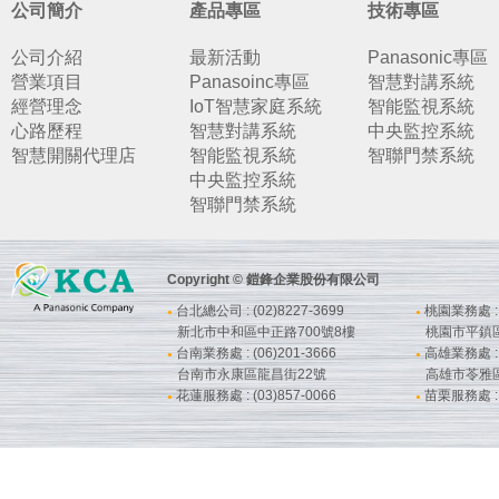
公司簡介
產品專區
技術專區
公司介紹
最新活動
Panasonic專區
營業項目
Panasoinc專區
智慧對講系統
經營理念
IoT智慧家庭系統
智能監視系統
心路歷程
智慧對講系統
中央監控系統
智慧開關代理店
智能監視系統
智聯門禁系統
中央監控系統
智聯門禁系統
Copyright © 鎧鋒企業股份有限公司
台北總公司 : (02)8227-3699
桃園業務處 : (
●
●
新北市中和區中正路700號8樓
桃園市平鎮
台南業務處 : (06)201-3666
高雄業務處 : (
●
●
台南市永康區龍昌街22號
高雄市苓雅
花蓮服務處 : (03)857-0066
苗栗服務處 : (
●
●