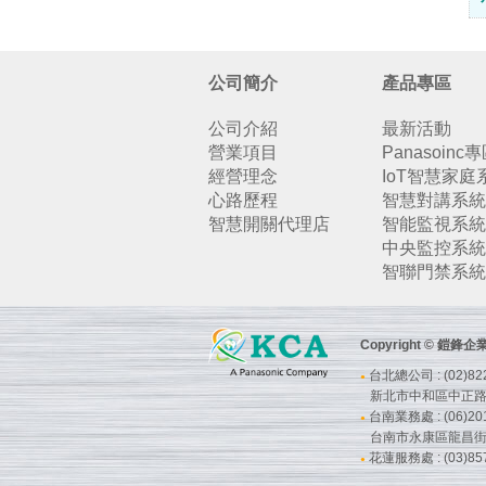
公司簡介
產品專區
公司介紹
最新活動
營業項目
Panasoinc
經營理念
IoT智慧家庭
心路歷程
智慧對講系統
智慧開關代理店
智能監視系統
中央監控系統
智聯門禁系統
Copyright © 鎧
台北總公司 : (02)822
●
新北市中和區中正路7
台南業務處 : (06)201
●
台南市永康區龍昌街
花蓮服務處 : (03)857
●