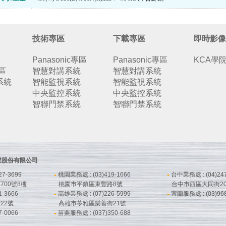
技術專區
下載專區
即時影像
Panasonic專區
Panasonic專區
KCA學
專區
智慧對講系統
智慧對講系統
系統
智能監視系統
智能監視系統
中央監控系統
中央監控系統
智聯門禁系統
智聯門禁系統
鋒企業股份有限公司
7-3699
桃園業務處 : (03)419-1666
台中業務處 : (04)247
●
●
00號8樓
桃園市平鎮區東豐路8號
台中市西區大同街20
-3666
高雄業務處 : (07)226-5999
宜蘭服務處 : (03)968
●
●
22號
高雄市苓雅區樂善街21號
-0066
苗栗服務處 : (037)350-688
●