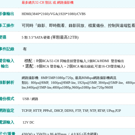
最多總共32-CH 類比 或 網路攝影機
影像輸出
HDMI(3840*2160)/VGA(1920*1080)/CVBS
多工操作
可同時『錄影、即時觀看、錄影回放、檔案備份、控制與遠端監
硬碟
(單顆最高12TB)
5 顆 3.5”SATA 硬碟
事件記錄
有
聲音輸入
標配：8
個
RCA/32-CH 同軸音頻聲音輪入;1個RCA/HDMI
聲音輸出
/ 輸出
選配
個
2個
＊
：8
RCA
聲音輪入 +
RCA
輸出線組,可達16-CH聲音輸入)
網路攝影機: 8MP/5MP/1080p/720p, 最高80Mbps網路攝影機碼流
錄影解析
類比: 80fps@8MP, 160fps@8MP-lite, 192fps@5MP, 384fps@5MP-lite, 480
fp
lite,640
fps@3MP-lite,480
fps1080p,960fps1080p-lite/7
20p/960H
備份模式
USB / 網路
網路協定
TCP/IP, HTTP, PPPoE, DHCP, DDNS, FTP, TSP, NTP, RTSP, UPnp,P2P
電源輸入
12V DC
尺寸/重量
430(W) x 350(D) x 86.4(H)mm / 4.0 KG (不含硬碟)