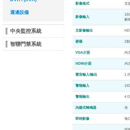
影像格式
支援I
週邊設備
16
影像輸入
解析
中央監控系統
主影像輸出
HD
硬碟
2顆
智聯門禁系統
VGA介面
內
HDMI介面
內
聲音輸入/輸出
1 
警報輸入
16
警報輸出
4 
內建式蜂鳴器
有
即時影像
每
90