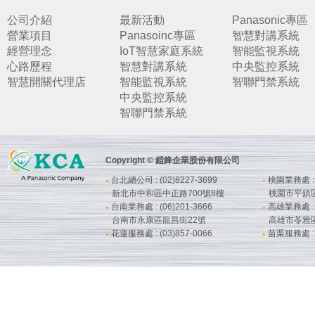
公司介紹
最新活動
Panasonic專區
營業項目
Panasoinc專區
智慧對講系統
經營理念
IoT智慧家庭系統
智能監視系統
心路歷程
智慧對講系統
中央監控系統
智慧開關代理店
智能監視系統
智聯門禁系統
中央監控系統
智聯門禁系統
Copyright © 鎧鋒企業股份有限公司
台北總公司 : (02)8227-3699
桃園業務處 : (
●
●
新北市中和區中正路700號8樓
桃園市平鎮
台南業務處 : (06)201-3666
高雄業務處 : (
●
●
台南市永康區龍昌街22號
高雄市苓雅
花蓮服務處 : (03)857-0066
苗栗服務處 : (
●
●