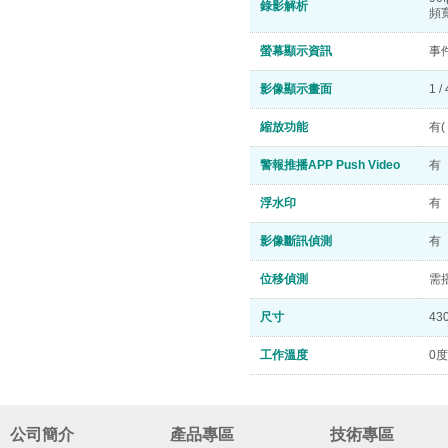
錄影解析
頻
螢幕顯示資訊
事
影像顯示畫面
1 / 
縮放功能
有(
警報推播APP Push Video
有
浮水印
有
影像斷訊偵測
有
位移偵測
需
尺寸
43
工作溫度
0度
公司簡介
產品專區
技術專區