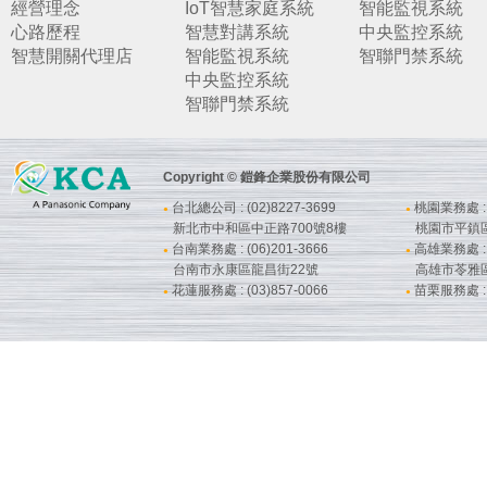
經營理念
IoT智慧家庭系統
智能監視系統
心路歷程
智慧對講系統
中央監控系統
智慧開關代理店
智能監視系統
智聯門禁系統
中央監控系統
智聯門禁系統
Copyright © 鎧鋒企業股份有限公司
台北總公司 : (02)8227-3699
桃園業務處 : (
●
●
新北市中和區中正路700號8樓
桃園市平鎮
台南業務處 : (06)201-3666
高雄業務處 : (
●
●
台南市永康區龍昌街22號
高雄市苓雅
花蓮服務處 : (03)857-0066
苗栗服務處 : (
●
●