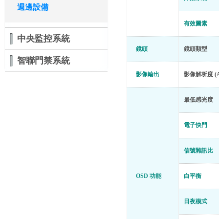
週邊設備
有效圖素
中央監控系統
鏡頭
鏡頭類型
智聯門禁系統
影像輸出
影像解析度 (A
最低感光度
電子快門
信號雜訊比
OSD 功能
白平衡
日夜模式