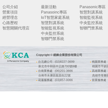
公司介紹
最新活動
Panasonic專區
營業項目
Panasoinc專區
智慧對講系統
經營理念
IoT智慧家庭系統
智能監視系統
心路歷程
智慧對講系統
中央監控系統
智慧開關代理店
智能監視系統
智聯門禁系統
中央監控系統
智聯門禁系統
Copyright © 鎧鋒企業股份有限公司
台北總公司 : (02)8227-3699
桃園業務處 : (
●
●
新北市中和區中正路700號8樓
桃園市平鎮
台南業務處 : (06)201-3666
高雄業務處 : (
●
●
台南市永康區龍昌街22號
高雄市苓雅
花蓮服務處 : (03)857-0066
苗栗服務處 : (
●
●