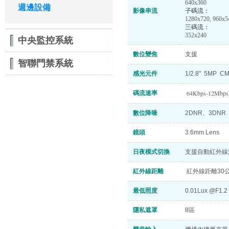
640
x360
週邊設備
影像串流
子碼流：
1280x720, 960x5
三碼流：
352x240
中央監控系統
數位變焦
支援
智聯門禁系統
感光元件
1/2.8" 5MP CM
64Kbps-12Mbp
碼流速率
數位降噪
2DNR、3DNR
鏡頭
3.6mm Lens
日夜模式切換
支援自動紅外線濾
紅外線距離
紅外線距離30
最低照度
0.01Lux @F1.
隱私遮罩
8區