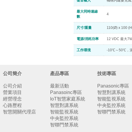
聲音輸入
機構內建麥克風
最大同時連線
4
數
尺寸/重量
110(Ø) x 100 (
電源/消耗功率
12 VDC 最大7
工作環境
-10℃～50℃，
公司簡介
產品專區
技術專區
公司介紹
最新活動
Panasonic專區
營業項目
Panasoinc專區
智慧對講系統
經營理念
IoT智慧家庭系統
智能監視系統
心路歷程
智慧對講系統
中央監控系統
智慧開關代理店
智能監視系統
智聯門禁系統
中央監控系統
智聯門禁系統