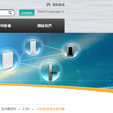
回到首頁
Select Language
▼
English
即時影像
聯絡我們
室內機系列
4.3吋
4.3吋影視保全室內機
●
●