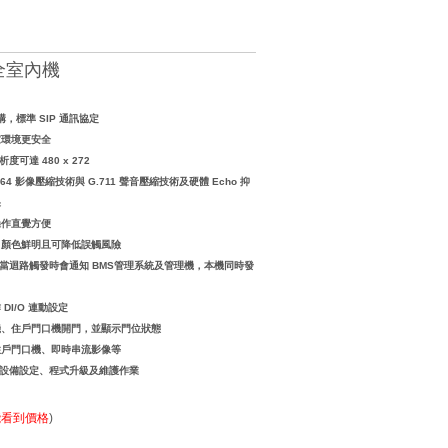
全室內機
架構，標準 SIP 通訊協定
家環境更安全
度可達 480 x 272
64 影像壓縮技術
與 G.711 聲音壓縮技術及硬體 Echo 抑
果
操作直覺方便
，顏色鮮明且可降低誤觸風險
迴路，當迴路觸發時會通知 BMS管理系統及管理機，本機同時發
 DI/O 連動設定
機、住戶門口機開門，並顯示門位狀態
住戶門口機、即時串流影像等
進行設備設定、程式升級及維護作業
能看到價格
)