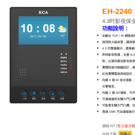
EH-2240
4.3吋影視保
功能說明：
全數位 TCP / IP 網路
採用防火級材質，讓居
4.3 吋螢幕顯示，螢幕解析
即時影音對講，支援 H.2
制，以達到最佳影
音效
實體快速功能鍵設計，
紅色實體緊急按鈕設計
內建 4 個 DI 保全
出警報音。
內建 2 個 DO迴路，可作
可遠端遙控玄關大門口
可監看玄關大門口機、
透過 CMS 可由遠端
價格:NT (
登入後才
目錄下載:
目錄 1