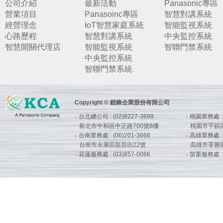
公司介紹
最新活動
Panasonic專區
營業項目
Panasoinc專區
智慧對講系統
經營理念
IoT智慧家庭系統
智能監視系統
心路歷程
智慧對講系統
中央監控系統
智慧開關代理店
智能監視系統
智聯門禁系統
中央監控系統
智聯門禁系統
Copyright © 鎧鋒企業股份有限公司
台北總公司 : (02)8227-3699
桃園業務處 : (
●
●
新北市中和區中正路700號8樓
桃園市平鎮
台南業務處 : (06)201-3666
高雄業務處 : (
●
●
台南市永康區龍昌街22號
高雄市苓雅
花蓮服務處 : (03)857-0066
苗栗服務處 : (
●
●