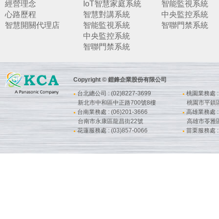
經營理念
IoT智慧家庭系統
智能監視系統
心路歷程
智慧對講系統
中央監控系統
智慧開關代理店
智能監視系統
智聯門禁系統
中央監控系統
智聯門禁系統
Copyright © 鎧鋒企業股份有限公司
台北總公司 : (02)8227-3699
桃園業務處 : (
●
●
新北市中和區中正路700號8樓
桃園市平鎮
台南業務處 : (06)201-3666
高雄業務處 : (
●
●
台南市永康區龍昌街22號
高雄市苓雅
花蓮服務處 : (03)857-0066
苗栗服務處 : (
●
●