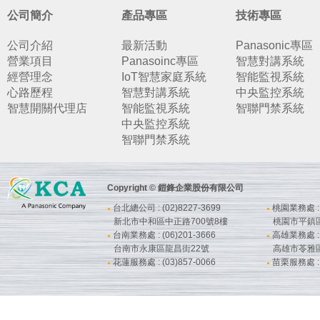
公司簡介
產品專區
技術專區
公司介紹
最新活動
Panasonic專區
營業項目
Panasoinc專區
智慧對講系統
經營理念
IoT智慧家庭系統
智能監視系統
心路歷程
智慧對講系統
中央監控系統
智慧開關代理店
智能監視系統
智聯門禁系統
中央監控系統
智聯門禁系統
Copyright © 鎧鋒企業股份有限公司
台北總公司 : (02)8227-3699
桃園業務處 : (
●
●
新北市中和區中正路700號8樓
桃園市平鎮
台南業務處 : (06)201-3666
高雄業務處 : (
●
●
台南市永康區龍昌街22號
高雄市苓雅
花蓮服務處 : (03)857-0066
苗栗服務處 : (
●
●