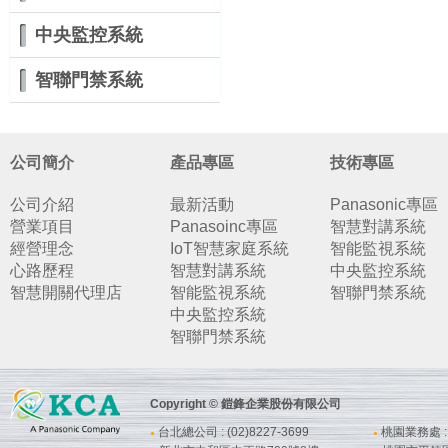
中央監控系統
智聯門禁系統
公司簡介
產品專區
技術專區
公司介紹
最新活動
Panasonic專區
營業項目
Panasoinc專區
智慧對講系統
經營理念
IoT智慧家庭系統
智能監視系統
心路歷程
智慧對講系統
中央監控系統
智慧開關代理店
智能監視系統
智聯門禁系統
中央監控系統
智聯門禁系統
Copyright © 鎧鋒企業股份有限公司
台北總公司 : (02)8227-3699
桃園業務處 : (
●
●