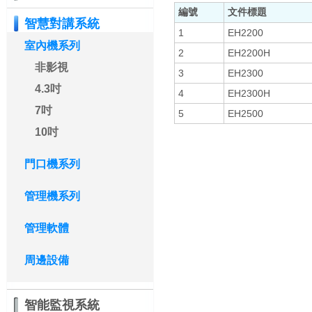
編號
文件標題
智慧對講系統
1
EH2200
室內機系列
2
EH2200H
非影視
3
EH2300
4.3吋
4
EH2300H
7吋
5
EH2500
10吋
門口機系列
管理機系列
管理軟體
周邊設備
智能監視系統