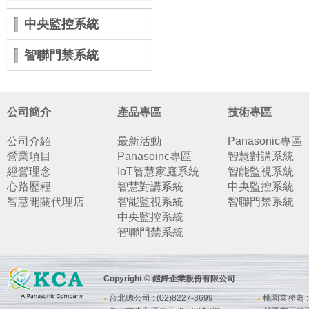
中央監控系統
智聯門禁系統
公司簡介
產品專區
技術專區
公司介紹
最新活動
Panasonic專區
營業項目
Panasoinc專區
智慧對講系統
經營理念
IoT智慧家庭系統
智能監視系統
心路歷程
智慧對講系統
中央監控系統
智慧開關代理店
智能監視系統
智聯門禁系統
中央監控系統
智聯門禁系統
Copyright © 鎧鋒企業股份有限公司
台北總公司 : (02)8227-3699
桃園業務處 : (
●
●