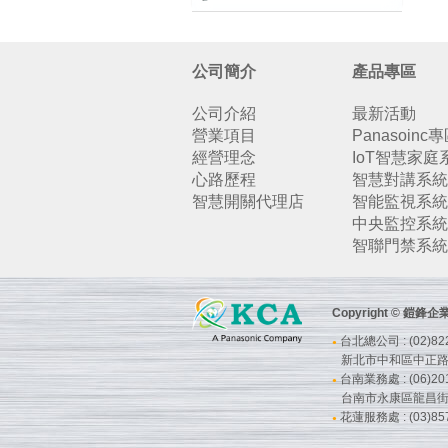
公司簡介
產品專區
公司介紹
最新活動
營業項目
Panasoinc
經營理念
IoT智慧家庭
心路歷程
智慧對講系統
智慧開關代理店
智能監視系統
中央監控系統
智聯門禁系統
Copyright © 鎧
台北總公司 : (02)822
●
新北市中和區中正路7
台南業務處 : (06)201
●
台南市永康區龍昌街
花蓮服務處 : (03)857
●