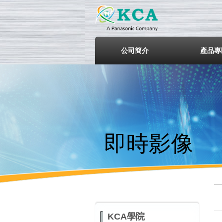
鎧鋒企
公司簡介
產品專
即時影像
KCA學院