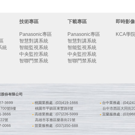
技術專區
下載專區
即時影像
Panasonic專區
Panasonic專區
KCA學
專區
智慧對講系統
智慧對講系統
系統
智能監視系統
智能監視系統
中央監控系統
中央監控系統
智聯門禁系統
智聯門禁系統
鋒企業股份有限公司
7-3699
桃園業務處 : (03)419-1666
台中業務處 : (04)247
●
●
00號8樓
桃園市平鎮區東豐路8號
台中市西區大同街20
-3666
高雄業務處 : (07)226-5999
宜蘭服務處 : (03)968
●
●
22號
高雄市苓雅區樂善街21號
-0066
苗栗服務處 : (037)350-688
●