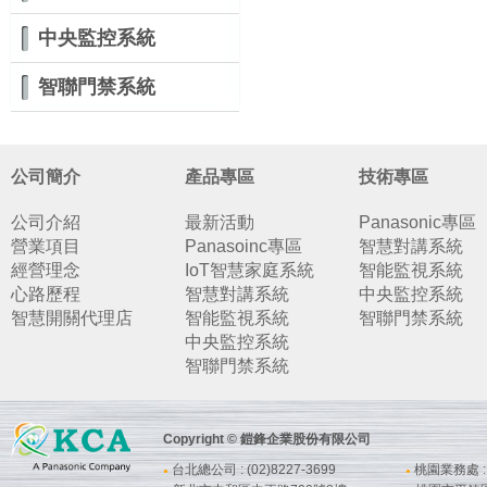
中央監控系統
智聯門禁系統
公司簡介
產品專區
技術專區
公司介紹
最新活動
Panasonic專區
營業項目
Panasoinc專區
智慧對講系統
經營理念
IoT智慧家庭系統
智能監視系統
心路歷程
智慧對講系統
中央監控系統
智慧開關代理店
智能監視系統
智聯門禁系統
中央監控系統
智聯門禁系統
Copyright © 鎧鋒企業股份有限公司
台北總公司 : (02)8227-3699
桃園業務處 : (
●
●