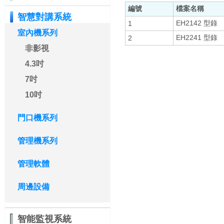
編號
檔案名稱
智慧對講系統
EH2142 型錄
1
室內機系列
EH2241 型錄
2
非影視
4.3吋
7吋
10吋
門口機系列
管理機系列
管理軟體
周邊設備
智能監視系統