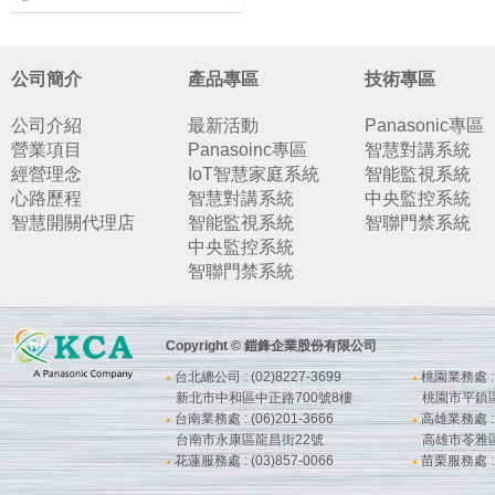
公司簡介
產品專區
技術專區
公司介紹
最新活動
Panasonic專區
營業項目
Panasoinc專區
智慧對講系統
經營理念
IoT智慧家庭系統
智能監視系統
心路歷程
智慧對講系統
中央監控系統
智慧開關代理店
智能監視系統
智聯門禁系統
中央監控系統
智聯門禁系統
Copyright © 鎧鋒企業股份有限公司
台北總公司 : (02)8227-3699
桃園業務處 : (
●
●
新北市中和區中正路700號8樓
桃園市平鎮
台南業務處 : (06)201-3666
高雄業務處 : (
●
●
台南市永康區龍昌街22號
高雄市苓雅
花蓮服務處 : (03)857-0066
苗栗服務處 : (
●
●