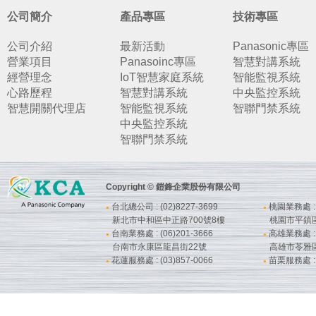
公司簡介
產品專區
技術專區
公司介紹
最新活動
Panasonic專區
營業項目
Panasoinc專區
智慧對講系統
經營理念
IoT智慧家庭系統
智能監視系統
心路歷程
智慧對講系統
中央監控系統
智慧開關代理店
智能監視系統
智聯門禁系統
中央監控系統
智聯門禁系統
Copyright © 鎧鋒企業股份有限公司
台北總公司 : (02)8227-3699
桃園業務處 : (
●
●
新北市中和區中正路700號8樓
桃園市平鎮
台南業務處 : (06)201-3666
高雄業務處 : (
●
●
台南市永康區龍昌街22號
高雄市苓雅
花蓮服務處 : (03)857-0066
苗栗服務處 : (
●
●