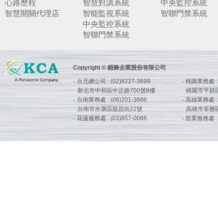
心路歷程
智慧對講系統
中央監控系統
智慧開關代理店
智能監視系統
智聯門禁系統
中央監控系統
智聯門禁系統
Copyright © 鎧鋒企業股份有限公司
台北總公司 : (02)8227-3699
桃園業務處 : (
●
●
新北市中和區中正路700號8樓
桃園市平鎮
台南業務處 : (06)201-3666
高雄業務處 : (
●
●
台南市永康區龍昌街22號
高雄市苓雅
花蓮服務處 : (03)857-0066
苗栗服務處 : (
●
●